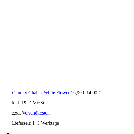
Ursprünglicher
Aktueller
Chunky Chain - White Flower
16,90
€
14,90
€
Preis
Preis
inkl. 19 % MwSt.
war:
ist:
16,90 €
14,90 €.
zzgl.
Versandkosten
Lieferzeit:
1- 3 Werktage