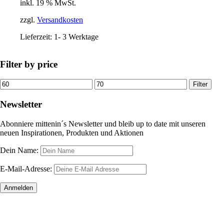
inkl. 19 % MwSt.
war:
ist
26,91 €
22
zzgl.
Versandkosten
Lieferzeit:
1- 3 Werktage
Filter by price
Min.
Max.
Filter
Preis
Preis
Newsletter
Abonniere mittenin´s Newsletter und bleib up to date mit unseren
neuen Inspirationen, Produkten und Aktionen
Dein Name:
E-Mail-Adresse: