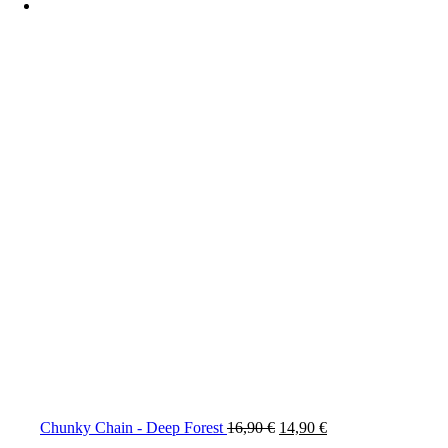
Ursprünglicher
Aktueller
Chunky Chain - Deep Forest
16,90
€
14,90
€
Preis
Preis