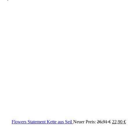
Ursprüngl
Ak
Flowers Statement Kette aus Seil
Neuer Preis:
26,91
€
22,90
€
Preis
Pr