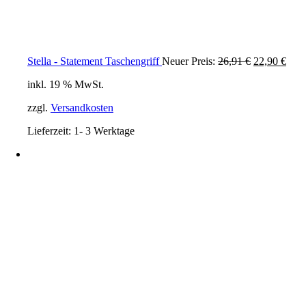
Ursprünglic
Aktu
Stella - Statement Taschengriff
Neuer Preis:
26,91
€
22,90
€
Preis
Prei
inkl. 19 % MwSt.
war:
ist:
26,91 €
22,9
zzgl.
Versandkosten
Lieferzeit:
1- 3 Werktage