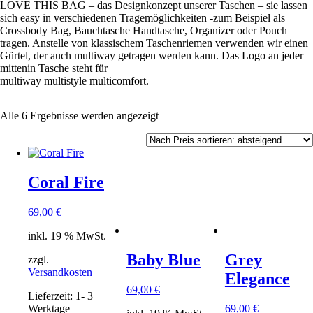
LOVE THIS BAG – das Designkonzept unserer Taschen – sie lassen
sich easy in verschiedenen Tragemöglichkeiten -zum Beispiel als
Crossbody Bag, Bauchtasche Handtasche, Organizer oder Pouch
tragen. Anstelle von klassischem Taschenriemen verwenden wir einen
Gürtel, der auch multiway getragen werden kann. Das Logo an jeder
mittenin Tasche steht für
multiway multistyle multicomfort.
Nach
Alle 6 Ergebnisse werden angezeigt
Preis
sortiert:
absteigend
Coral Fire
69,00
€
inkl. 19 % MwSt.
Baby Blue
Grey
zzgl.
Versandkosten
Elegance
69,00
€
Lieferzeit:
1- 3
Werktage
69,00
€