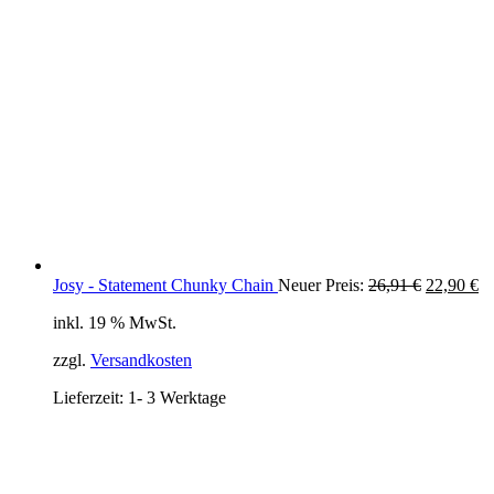
Ursprüngl
Ak
Josy - Statement Chunky Chain
Neuer Preis:
26,91
€
22,90
€
Preis
Pr
inkl. 19 % MwSt.
war:
ist
26,91 €
22
zzgl.
Versandkosten
Lieferzeit:
1- 3 Werktage