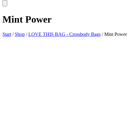
Mint Power
Start
/
Shop
/
LOVE THIS BAG - Crossbody Bags
/ Mint Power