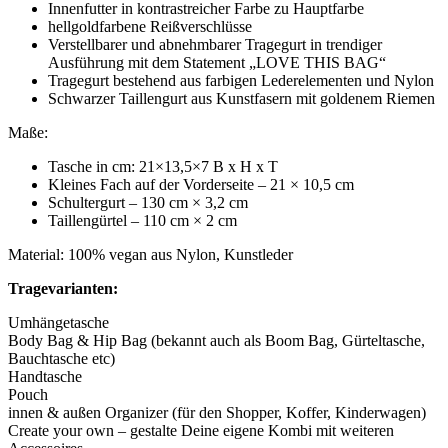
Innenfutter in kontrastreicher Farbe zu Hauptfarbe
hellgoldfarbene Reißverschlüsse
Verstellbarer und abnehmbarer Tragegurt in trendiger
Ausführung mit dem Statement „LOVE THIS BAG“
Tragegurt bestehend aus farbigen Lederelementen und Nylon
Schwarzer Taillengurt aus Kunstfasern mit goldenem Riemen
Maße:
Tasche in cm: 21×13,5×7 B x H x T
Kleines Fach auf der Vorderseite – 21 × 10,5 cm
Schultergurt – 130 cm × 3,2 cm
Taillengürtel – 110 cm × 2 cm
Material: 100% vegan aus Nylon, Kunstleder
Tragevarianten:
Umhängetasche
Body Bag & Hip Bag (bekannt auch als Boom Bag, Gürteltasche,
Bauchtasche etc)
Handtasche
Pouch
innen & außen Organizer (für den Shopper, Koffer, Kinderwagen)
Create your own – gestalte Deine eigene Kombi mit weiteren