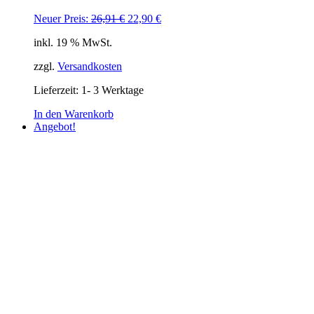
Ursprünglicher
Aktueller
Neuer Preis:
26,91
€
22,90
€
Preis
Preis
inkl. 19 % MwSt.
war:
ist:
26,91 €
22,90 €.
zzgl.
Versandkosten
Lieferzeit:
1- 3 Werktage
In den Warenkorb
Angebot!