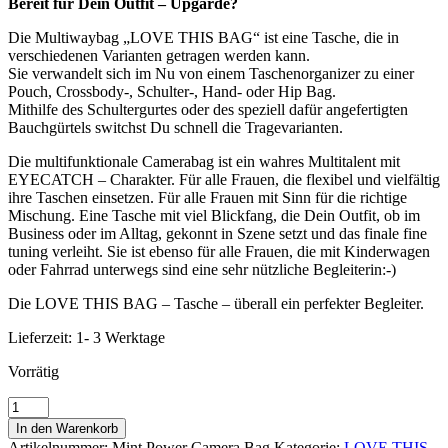
Bereit für Dein Outfit – Upgarde?
Die Multiwaybag „LOVE THIS BAG“ ist eine Tasche, die in
verschiedenen Varianten getragen werden kann.
Sie verwandelt sich im Nu von einem Taschenorganizer zu einer
Pouch, Crossbody-, Schulter-, Hand- oder Hip Bag.
Mithilfe des Schultergurtes oder des speziell dafür angefertigten
Bauchgürtels switchst Du schnell die Tragevarianten.
Die multifunktionale Camerabag ist ein wahres Multitalent mit
EYECATCH – Charakter. Für alle Frauen, die flexibel und vielfältig
ihre Taschen einsetzen. Für alle Frauen mit Sinn für die richtige
Mischung. Eine Tasche mit viel Blickfang, die Dein Outfit, ob im
Business oder im Alltag, gekonnt in Szene setzt und das finale fine
tuning verleiht. Sie ist ebenso für alle Frauen, die mit Kinderwagen
oder Fahrrad unterwegs sind eine sehr nützliche Begleiterin:-)
Die LOVE THIS BAG – Tasche – überall ein perfekter Begleiter.
Lieferzeit:
1- 3 Werktage
Vorrätig
Mint
Power
In den Warenkorb
Menge
Artikelnummer:
Mint Power Camera Bag
Kategorie:
LOVE THIS