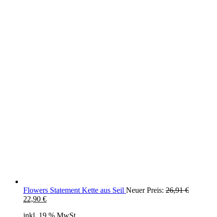
Flowers Statement Kette aus Seil
Neuer Preis:
26,91
€
Ursprünglicher
Aktueller
22,90
€
Preis
Preis
inkl. 19 % MwSt.
war:
ist: