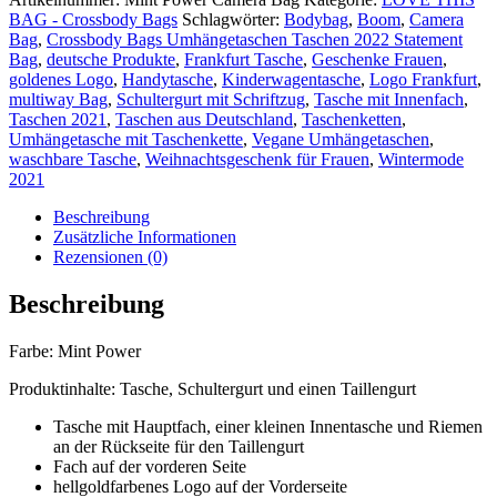
BAG - Crossbody Bags
Schlagwörter:
Bodybag
,
Boom
,
Camera
Bag
,
Crossbody Bags Umhängetaschen Taschen 2022 Statement
Bag
,
deutsche Produkte
,
Frankfurt Tasche
,
Geschenke Frauen
,
goldenes Logo
,
Handytasche
,
Kinderwagentasche
,
Logo Frankfurt
,
multiway Bag
,
Schultergurt mit Schriftzug
,
Tasche mit Innenfach
,
Taschen 2021
,
Taschen aus Deutschland
,
Taschenketten
,
Umhängetasche mit Taschenkette
,
Vegane Umhängetaschen
,
waschbare Tasche
,
Weihnachtsgeschenk für Frauen
,
Wintermode
2021
Beschreibung
Zusätzliche Informationen
Rezensionen (0)
Beschreibung
Farbe: Mint Power
Produktinhalte: Tasche, Schultergurt und einen Taillengurt
Tasche mit Hauptfach, einer kleinen Innentasche und Riemen
an der Rückseite für den Taillengurt
Fach auf der vorderen Seite
hellgoldfarbenes Logo auf der Vorderseite