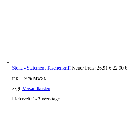
Ursprünglic
Aktu
Stella - Statement Taschengriff
Neuer Preis:
26,91
€
22,90
€
Preis
Prei
inkl. 19 % MwSt.
war:
ist:
26,91 €
22,9
zzgl.
Versandkosten
Lieferzeit:
1- 3 Werktage