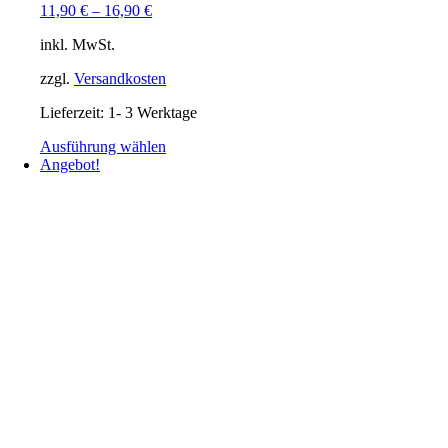
11,90
€
–
16,90
€
inkl. MwSt.
zzgl.
Versandkosten
Lieferzeit:
1- 3 Werktage
Dieses
Ausführung wählen
Produkt
Angebot!
weist
mehrere
Varianten
auf.
Die
Optionen
können
auf
der
Produktseite
gewählt
werden