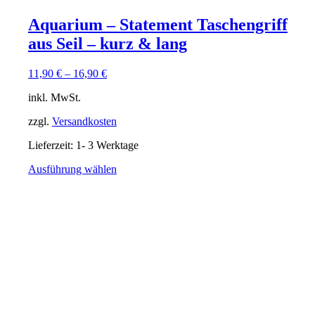
Aquarium – Statement Taschengriff
aus Seil – kurz & lang
11,90
€
–
16,90
€
inkl. MwSt.
zzgl.
Versandkosten
Lieferzeit:
1- 3 Werktage
Dieses
Ausführung wählen
Produkt
weist
mehrere
Varianten
auf.
Die
Optionen
können
auf
der
Produktseite