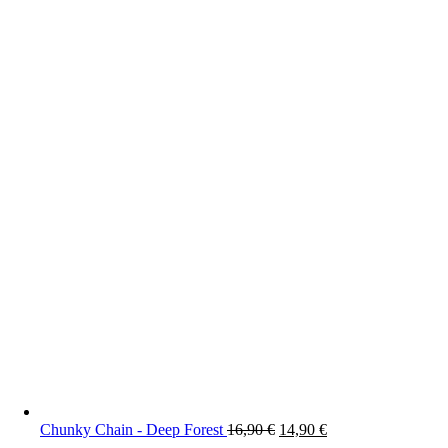
Ursprünglicher
Aktueller
Chunky Chain - Deep Forest
16,90
€
14,90
€
Preis
Preis