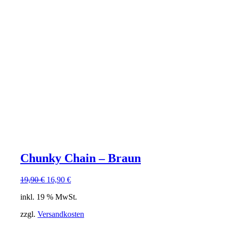
Chunky Chain – Braun
Ursprünglicher
Aktueller
19,90
€
16,90
€
Preis
Preis
inkl. 19 % MwSt.
war:
ist:
19,90 €
16,90 €.
zzgl.
Versandkosten