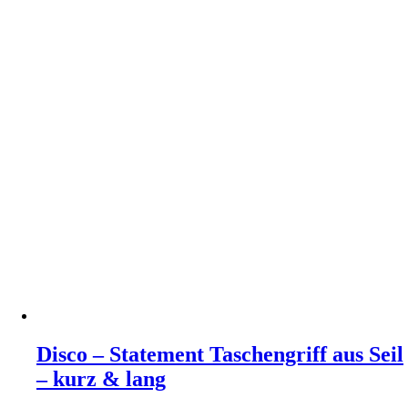
gewählt
werden
Disco – Statement Taschengriff aus Seil
– kurz & lang