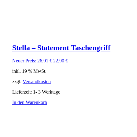
Stella – Statement Taschengriff
Ursprünglicher
Aktueller
Neuer Preis:
26,91
€
22,90
€
Preis
Preis
inkl. 19 % MwSt.
war:
ist:
26,91 €
22,90 €.
zzgl.
Versandkosten
Lieferzeit:
1- 3 Werktage
In den Warenkorb