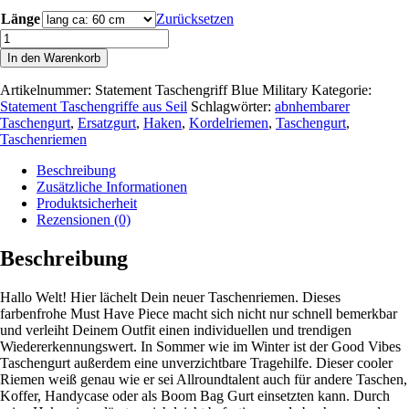
Länge
Zurücksetzen
Blue
Military
In den Warenkorb
-
Statement
Artikelnummer:
Statement Taschengriff Blue Military
Kategorie:
Taschengriff
Statement Taschengriffe aus Seil
Schlagwörter:
abnhembarer
aus
Taschengurt
,
Ersatzgurt
,
Haken
,
Kordelriemen
,
Taschengurt
,
Seil
Taschenriemen
-
kurz
Beschreibung
&
Zusätzliche Informationen
lang
Produktsicherheit
Menge
Rezensionen (0)
Beschreibung
Hallo Welt! Hier lächelt Dein neuer Taschenriemen. Dieses
farbenfrohe Must Have Piece macht sich nicht nur schnell bemerkbar
und verleiht Deinem Outfit einen individuellen und trendigen
Wiedererkennungswert. In Sommer wie im Winter ist der Good Vibes
Taschengurt außerdem eine unverzichtbare Tragehilfe. Dieser cooler
Riemen weiß genau wie er sei Allroundtalent auch für andere Taschen,
Koffer, Handycase oder als Boom Bag Gurt einsetzten kann. Durch