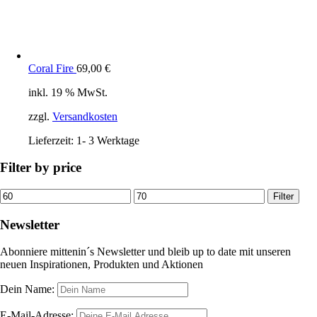
Coral Fire
69,00
€
inkl. 19 % MwSt.
zzgl.
Versandkosten
Lieferzeit:
1- 3 Werktage
Filter by price
Min.
Max.
Filter
Preis
Preis
Newsletter
Abonniere mittenin´s Newsletter und bleib up to date mit unseren
neuen Inspirationen, Produkten und Aktionen
Dein Name:
E-Mail-Adresse: