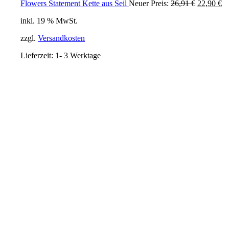
Ursprüngl
Ak
Flowers Statement Kette aus Seil
Neuer Preis:
26,91
€
22,90
€
Preis
Pr
inkl. 19 % MwSt.
war:
ist
26,91 €
22
zzgl.
Versandkosten
Lieferzeit:
1- 3 Werktage