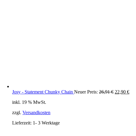
Ursprüngli
Akt
Josy - Statement Chunky Chain
Neuer Preis:
26,91
€
22,90
€
Preis
Pre
inkl. 19 % MwSt.
war:
ist:
26,91 €
22,
zzgl.
Versandkosten
Lieferzeit:
1- 3 Werktage