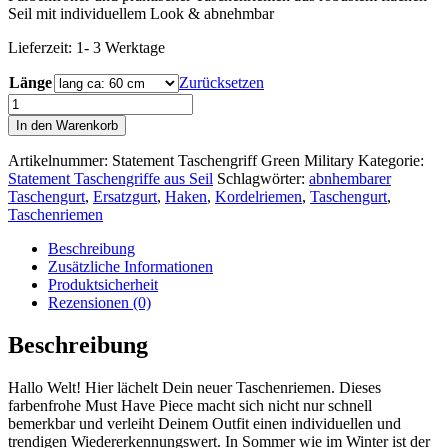
Seil mit individuellem Look & abnehmbar
Lieferzeit:
1- 3 Werktage
Länge
Zurücksetzen
Green
Military
In den Warenkorb
-
Statement
Artikelnummer:
Statement Taschengriff Green Military
Kategorie:
Taschengriff
Statement Taschengriffe aus Seil
Schlagwörter:
abnhembarer
aus
Taschengurt
,
Ersatzgurt
,
Haken
,
Kordelriemen
,
Taschengurt
,
Seil
Taschenriemen
-
kurz
Beschreibung
&
Zusätzliche Informationen
lang
Produktsicherheit
Menge
Rezensionen (0)
Beschreibung
Hallo Welt! Hier lächelt Dein neuer Taschenriemen. Dieses
farbenfrohe Must Have Piece macht sich nicht nur schnell
bemerkbar und verleiht Deinem Outfit einen individuellen und
trendigen Wiedererkennungswert. In Sommer wie im Winter ist der