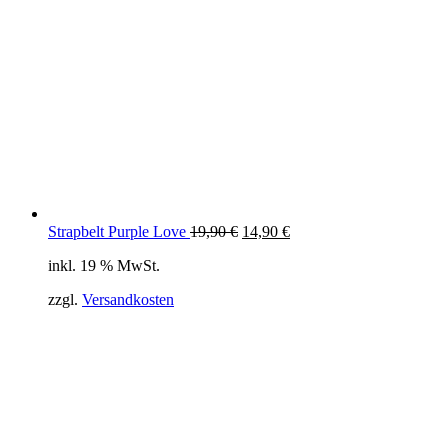
Ursprünglicher
Aktueller
Strapbelt Purple Love
19,90
€
14,90
€
Preis
Preis
inkl. 19 % MwSt.
war:
ist:
19,90 €
14,90 €.
zzgl.
Versandkosten