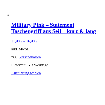
Military Pink – Statement
Taschengriff aus Seil – kurz & lang
11,90
€
–
16,90
€
inkl. MwSt.
zzgl.
Versandkosten
Lieferzeit:
1- 3 Werktage
Dieses
Ausführung wählen
Produkt
weist
mehrere
Varianten
auf.
Die
Optionen