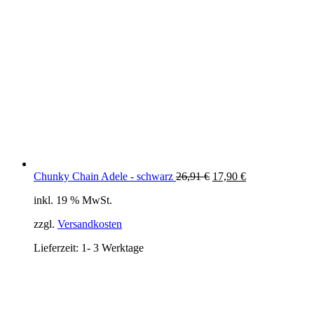
Ursprünglicher
Aktueller
Chunky Chain Adele - schwarz
26,91
€
17,90
€
Preis
Preis
inkl. 19 % MwSt.
war:
ist:
26,91 €
17,90 €.
zzgl.
Versandkosten
Lieferzeit:
1- 3 Werktage