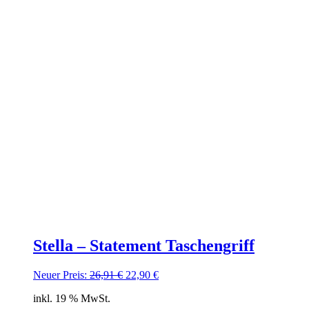
Stella – Statement Taschengriff
Ursprünglicher
Aktueller
Neuer Preis:
26,91
€
22,90
€
Preis
Preis
inkl. 19 % MwSt.
war:
ist: