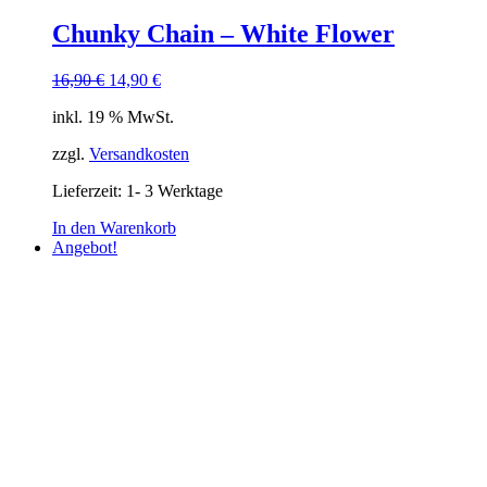
Chunky Chain – White Flower
Ursprünglicher
Aktueller
16,90
€
14,90
€
Preis
Preis
inkl. 19 % MwSt.
war:
ist:
16,90 €
14,90 €.
zzgl.
Versandkosten
Lieferzeit:
1- 3 Werktage
In den Warenkorb
Angebot!