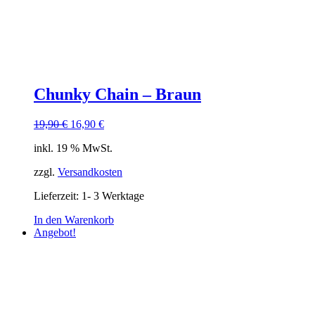
Chunky Chain – Braun
Ursprünglicher
Aktueller
19,90
€
16,90
€
Preis
Preis
inkl. 19 % MwSt.
war:
ist:
19,90 €
16,90 €.
zzgl.
Versandkosten
Lieferzeit:
1- 3 Werktage
In den Warenkorb
Angebot!