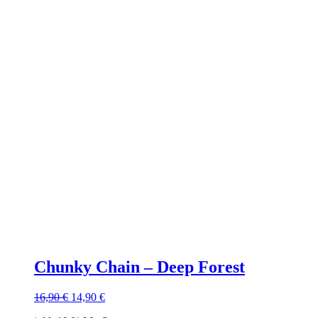
Chunky Chain – Deep Forest
Ursprünglicher
Aktueller
16,90
€
14,90
€
Preis
Preis