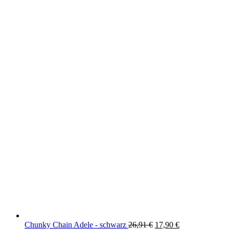
Ursprünglicher
Aktueller
Chunky Chain Adele - schwarz
26,91
€
17,90
€