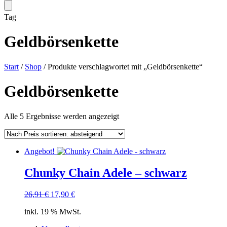
Tag
Geldbörsenkette
Start
/
Shop
/ Produkte verschlagwortet mit „Geldbörsenkette“
Geldbörsenkette
Nach
Alle 5 Ergebnisse werden angezeigt
Preis
sortiert:
absteigend
Angebot!
Chunky Chain Adele – schwarz
Ursprünglicher
Aktueller
26,91
€
17,90
€
Preis
Preis
inkl. 19 % MwSt.
war:
ist:
26,91 €
17,90 €.