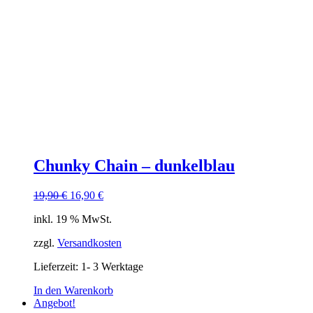
Chunky Chain – dunkelblau
Ursprünglicher
Aktueller
19,90
€
16,90
€
Preis
Preis
inkl. 19 % MwSt.
war:
ist:
19,90 €
16,90 €.
zzgl.
Versandkosten
Lieferzeit:
1- 3 Werktage
In den Warenkorb
Angebot!